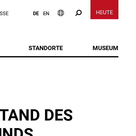
Sprachmenü
Informati
Suche
HEUTE
(AKTIV)
SSE
DE
EN
Informationen zum Besuch
Suche
STANDORTE
MUSEUM
Untermenü
Untermenü
STAND DES
UNDS