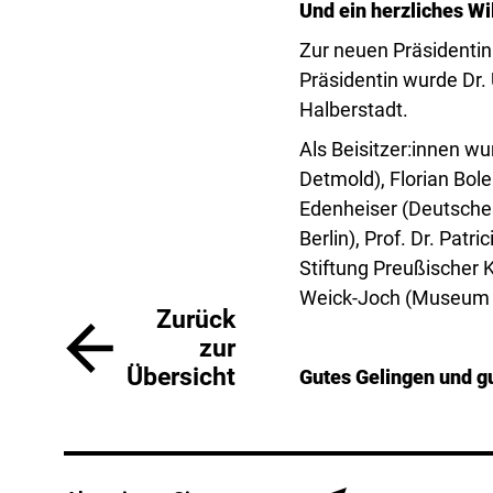
Und ein herzliches W
Zur neuen Präsidenti
Präsidentin wurde Dr.
Halberstadt.
Als Beisitzer:innen w
Detmold), Florian Bol
Edenheiser (Deutsche
Berlin), Prof. Dr. Pat
Stiftung Preußischer 
Weick-Joch (Museum f
Zurück
zur
Übersicht
Gutes Gelingen und gu
Service Informatio