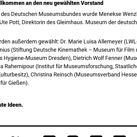
illkommen an den neu gewählten Vorstand
n des Deutschen Museumsbundes wurde Menekse Wenzle
 Ute Pott, Direktorin des Gleimhaus. Museum der deutsch
urden außerdem gewählt: Dr. Marie Luisa Allemeyer (LW
enius (Stiftung Deutsche Kinemathek – Museum für Film u
s Hygiene-Museum Dresden), Dietrich Wolf Fenner (Mu
ricia Rahemipour (Institut für Museumsforschung, Staatlic
Kulturbesitz), Christina Reinsch (Museumsverband Hessen
ür Gießen).
te Ideen.
nen