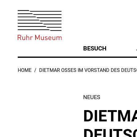
Ruhr Museum | D
Hauptmen
BESUCH
Untermenü
U
SIE SIND HIER:
HOME
DIETMAR OSSES IM VORSTAND DES DEU
NEUES
DIETM
DEUTS