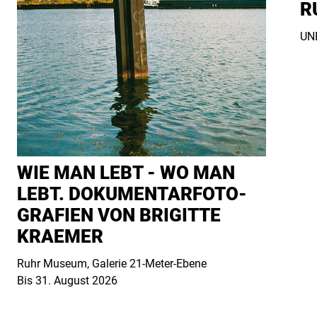
R
UNE
WIE MAN LEBT - WO MAN
LEBT. DO­KU­MEN­TAR­FO­TO­
GRA­FI­EN VON BRIGITTE
KRAEMER
Ruhr Museum, Galerie 21-Meter-Ebene
Bis 31. August 2026