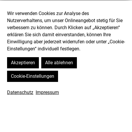
Öffnungszeiten
Besucherdienst
Wir verwenden Cookies zur Analyse des
Mo–So 10–18 Uhr
+49 (0) 201 24681 444
Nutzerverhaltens, um unser Onlineangebot stetig für Sie
24., 25. und 31.12.
(Mo–Fr_9–16 Uhr)
verbessern zu können. Durch Klicken auf „Akzeptieren“
geschlossen
E-Mail schreiben
erklären Sie sich damit einverstanden, können Ihre
Adresse Ruhr Museum
Einwilligung aber jederzeit widerrufen oder unter „Cookie-
Gelsenkirchener Straße
Einstellungen“ individuell festlegen.
181
45309 Essen
Akzeptieren
Alle ablehnen
Teilnahmebedingungen
Cookie-Einstellungen
Hausordnung
Impressum
Datenschutz
Datenschutz
Impressum
Cookie-Einstellungen
Barrierefreiheit
Barriere melden