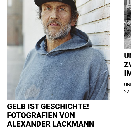
U
Z
I
UNE
27.
GELB IST GESCHICHTE!
FOTOGRAFIEN VON
ALEXANDER LACKMANN