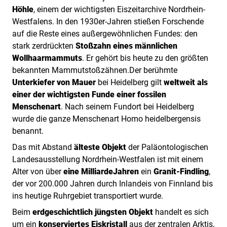
Höhle
, einem der wichtigsten Eiszeitarchive Nordrhein-
Westfalens. In den 1930er-Jahren stießen Forschende
auf die Reste eines außergewöhnlichen Fundes: den
stark zerdrückten
Stoßzahn eines männlichen
Wollhaarmammuts
. Er gehört bis heute zu den größten
bekannten Mammutstoßzähnen.Der berühmte
Unterkiefer von Mauer
bei Heidelberg gilt
weltweit als
einer der wichtigsten Funde einer fossilen
Menschenart
. Nach seinem Fundort bei Heidelberg
wurde die ganze Menschenart Homo heidelbergensis
benannt.
Das mit Abstand
älteste Objekt
der Paläontologischen
Landesausstellung Nordrhein-Westfalen ist mit einem
Alter von über
eine Milliarde
Jahren
ein
Granit-Findling
,
der vor 200.000 Jahren durch Inlandeis von Finnland bis
ins heutige Ruhrgebiet transportiert wurde.
Beim
erdgeschichtlich jüngsten Objekt
handelt es sich
um ein
konserviertes Eiskristall
aus der zentralen Arktis,