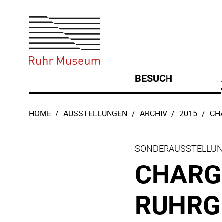
Ruhr Museum | _
Hauptmen
BESUCH
Untermenü
U
SIE SIND HIER:
HOME
AUSSTELLUNGEN
ARCHIV
2015
CH
SONDERAUSSTELLU
CHAR­G
RUHRG