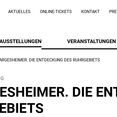
Archiv 2015: Charg
Servicemenü
AKTUELLES
ONLINE-TICKETS
KONTAKT
PRE
ü
(AKTIV)
AUSSTELLUNGEN
VERANSTALTUNGEN
ntermenü
Untermenü
ARGESHEIMER. DIE ENTDECKUNG DES RUHRGEBIETS
NG
ES­HEI­MER. DIE 
EBIETS