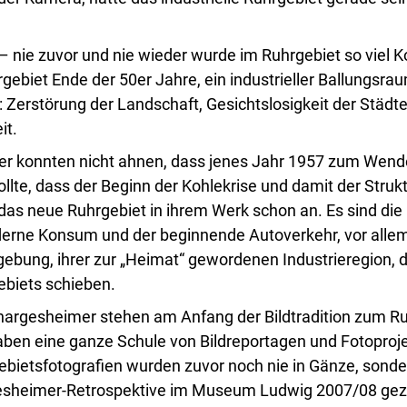
 nie zuvor und nie wieder wurde im Ruhrgebiet so viel Ko
ebiet Ende der 50er Jahre, ein industrieller Ballungsraum
: Zerstörung der Landschaft, Gesichtslosigkeit der Städt
it.
er konnten nicht ahnen, dass jenes Jahr 1957 zum Wend
llte, dass der Beginn der Kohlekrise und damit der Struk
das neue Ruhrgebiet in ihrem Werk schon an. Es sind die 
derne Konsum und der beginnende Autoverkehr, vor alle
gebung, ihrer zur „Heimat“ gewordenen Industrieregion, d
ebiets schieben.
hargesheimer stehen am Anfang der Bildtradition zum Ru
aben eine ganze Schule von Bildreportagen und Fotoproj
gebietsfotografien wurden zuvor noch nie in Gänze, sonder
esheimer-Retrospektive im Museum Ludwig 2007/08 gez