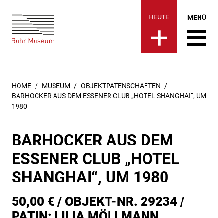
Ruhr Museum | Objektpatensc
springen
HEUTE
MENÜ
SIE SIND HIER:
HOME
MUSEUM
OBJEKTPATENSCHAFTEN
BARHOCKER AUS DEM ESSENER CLUB „HOTEL SHANGHAI“, UM
1980
BARHOCKER AUS DEM
ESSENER CLUB „HOTEL
SHANGHAI“, UM 1980
50,00 € / OBJEKT-NR. 29234 /
PATIN: LILIA MÖLLMANN