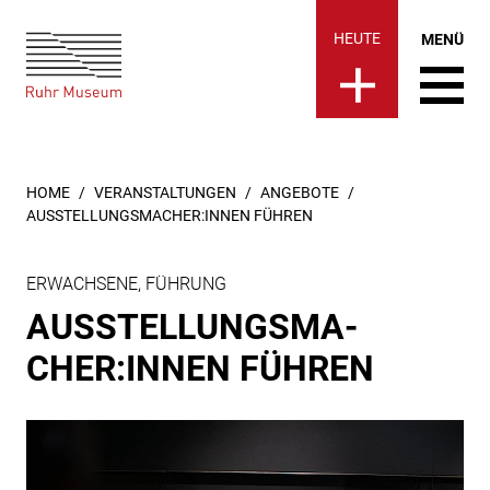
Ruhr Museum | Ausstellungs
springen
HEUTE
MENÜ
SIE SIND HIER:
HOME
VERANSTALTUNGEN
ANGEBOTE
AUSSTELLUNGSMACHER:INNEN FÜHREN
ERWACHSENE, FÜHRUNG
AUS­STEL­LUNGS­MA­
CHER:INNEN FÜHREN