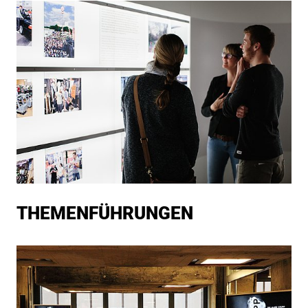
THE­MEN­FÜH­RUN­GEN