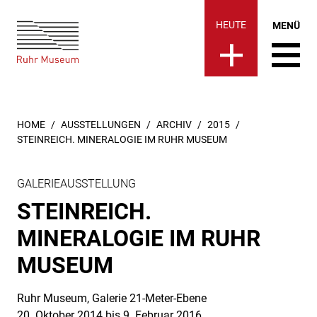
Ruhr Museum | _Archiv 2015:
springen
HEUTE
MENÜ
SIE SIND HIER:
HOME
AUSSTELLUNGEN
ARCHIV
2015
STEINREICH. MINERALOGIE IM RUHR MUSEUM
GALERIEAUSSTELLUNG
STEINREICH.
MINERALOGIE IM RUHR
MUSEUM
Ruhr Museum, Galerie 21-Meter-Ebene
20. Oktober 2014 bis 9. Februar 2016