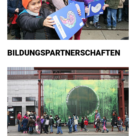
BIL­DUNGS­PART­NER­SCHAF­TEN