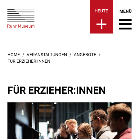
Ruhr Museum | Für Erzieher:
springen
HEUTE
MENÜ
SIE SIND HIER:
HOME
VERANSTALTUNGEN
ANGEBOTE
FÜR ERZIEHER:INNEN
FÜR ERZIEHER:INNEN