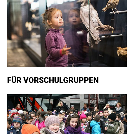
FÜR VOR­SCHUL­GRUP­PEN