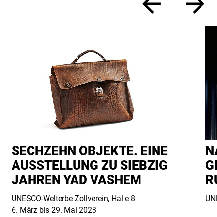
zurück
vor
SECHZEHN OBJEKTE. EINE
N
AUSSTELLUNG ZU SIEBZIG
G
JAHREN YAD VASHEM
R
UNESCO-Welterbe Zollverein, Halle 8
UNE
6. März bis 29. Mai 2023