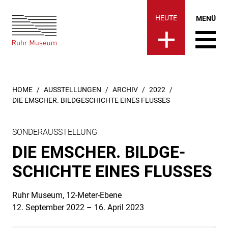
Ruhr Museum | Die Emscher. B
springen
HEUTE
MENÜ
SIE SIND HIER:
HOME
AUSSTELLUNGEN
ARCHIV
2022
DIE EMSCHER. BILDGESCHICHTE EINES FLUSSES
SONDERAUSSTELLUNG
DIE EMSCHER. BILD­GE­
SCHICH­TE EINES FLUSSES
Ruhr Museum, 12-Meter-Ebene
12. September 2022 – 16. April 2023